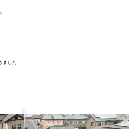
の
きました！