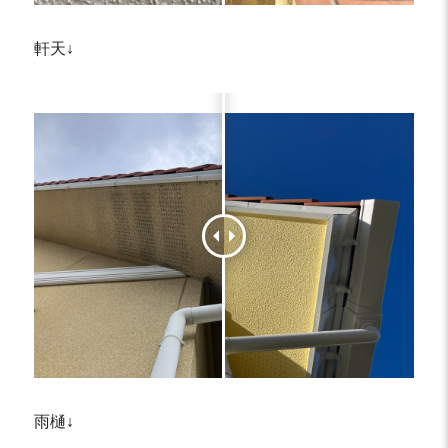
軒天↓
雨樋↓