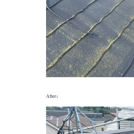
After↓