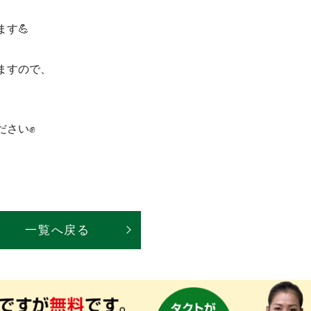
す💪
ますので、
ださい✊
一覧へ戻る