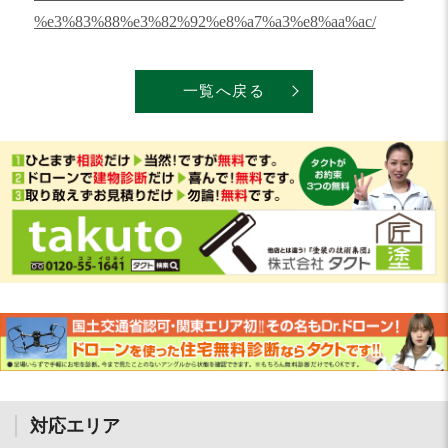
%e3%83%88%e3%82%92%e8%a7%a3%e8%aa%ac/
一覧へ戻る
対応エリア