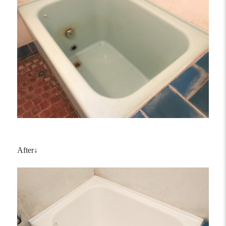
After↓