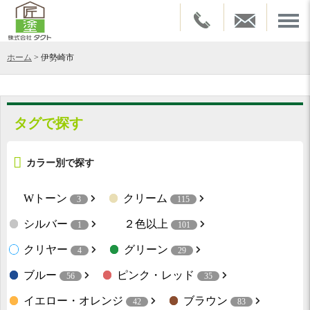
ホーム
>
伊勢崎市
タグで探す
カラー別で探す
Wトーン
クリーム
3
115
シルバー
２色以上
1
101
クリヤー
グリーン
4
29
ブルー
ピンク・レッド
56
35
イエロー・オレンジ
ブラウン
42
83