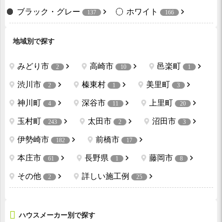
ブラック・グレー
ホワイト
137
166
地域別で探す
みどり市
高崎市
邑楽町
2
10
1
渋川市
榛東村
美里町
2
1
3
神川町
深谷市
上里町
4
11
20
玉村町
太田市
沼田市
243
2
3
伊勢崎市
前橋市
182
17
本庄市
長野県
藤岡市
61
1
8
その他
詳しい施工例
2
25
ハウスメーカー別で探す