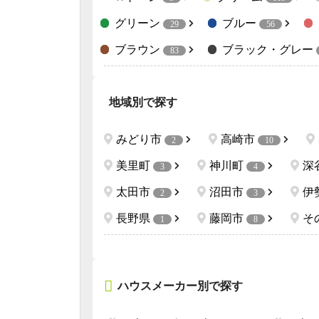
グリーン
ブルー
29
56
ブラウン
ブラック・グレー
83
地域別で探す
みどり市
高崎市
2
10
美里町
神川町
深
3
4
太田市
沼田市
伊
2
3
長野県
藤岡市
そ
1
8
ハウスメーカー別で探す