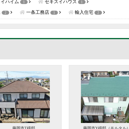
スイハイム
セキスイハウス
1
1
ム
一条工務店
輸入住宅
2
1
2
藤岡市T様邸
藤岡市Y様邸（モルタル