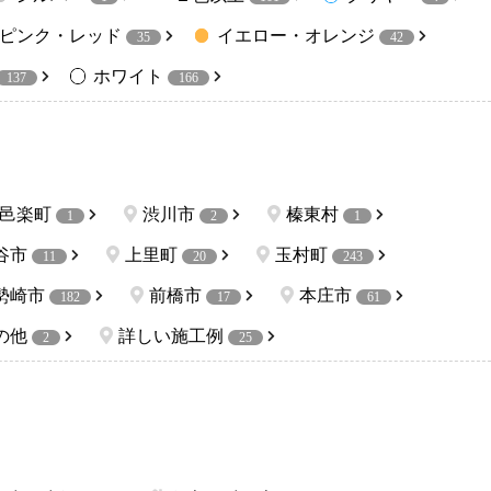
ピンク・レッド
イエロー・オレンジ
35
42
ホワイト
137
166
邑楽町
渋川市
榛東村
1
2
1
谷市
上里町
玉村町
11
20
243
勢崎市
前橋市
本庄市
182
17
61
の他
詳しい施工例
2
25