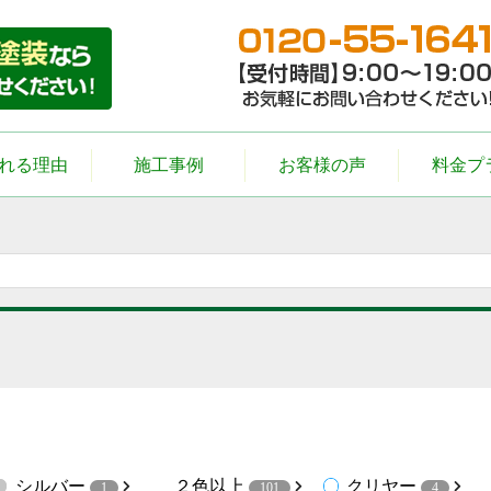
れる理由
施工事例
お客様の声
料金プ
シルバー
２色以上
クリヤー
1
101
4