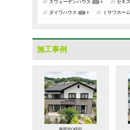
スウェーデンハウス
セキ
1
ダイワハウス
ミサワホー
2
施工事例
藤岡市O様邸