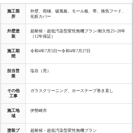
施工箇
外壁、雨樋、破風板、モール板、帯、換気フード、
所
化粧カバー
外壁塗
超耐候・超低汚染型変性無機プラン/耐久性25~28年
装
（12年保証）
施工期
令和4年7月5日〜令和4年7月27日
間
担当営
塩谷（亮）
業
その他
ガラスクリーニング、ホーステープ巻き直し
工事
施工地
伊勢崎市
域
塗装プ
超耐候・超低汚染型変性無機プラン