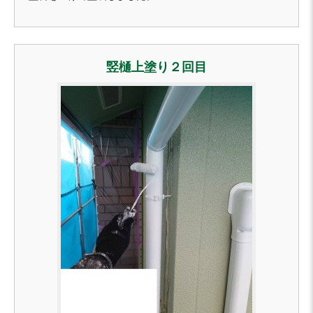
竪樋上塗り２回目