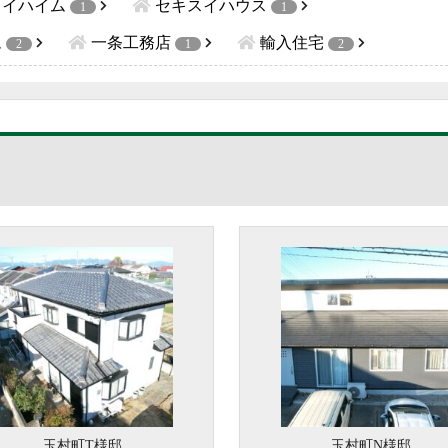
スイハイム
セキスイハウス
1
1
ム
一条工務店
輸入住宅
2
1
2
玉村町T様邸
玉村町N様邸