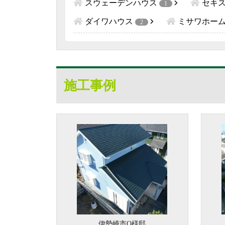
スウェーデンハウス
セキ
1
ダイワハウス
ミサワホー
2
施工事例
伊勢崎市O様邸