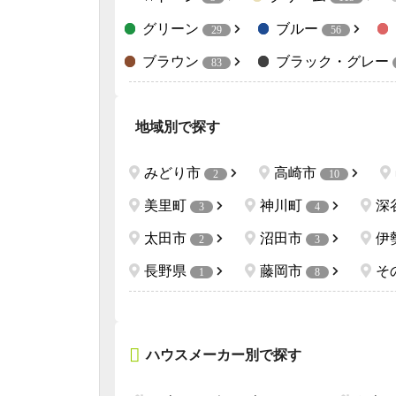
グリーン
ブルー
29
56
ブラウン
ブラック・グレー
83
地域別で探す
みどり市
高崎市
2
10
美里町
神川町
深
3
4
太田市
沼田市
伊
2
3
長野県
藤岡市
そ
1
8
ハウスメーカー別で探す