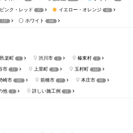
ピンク・レッド
イエロー・オレンジ
35
42
ホワイト
137
166
邑楽町
渋川市
榛東村
1
2
1
谷市
上里町
玉村町
11
20
243
勢崎市
前橋市
本庄市
182
17
61
の他
詳しい施工例
2
25