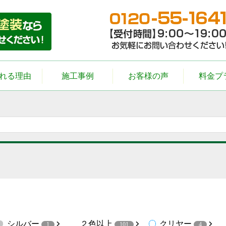
れる理由
施工事例
お客様の声
料金プ
シルバー
２色以上
クリヤー
1
101
4