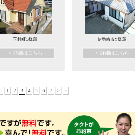
玉村町O様邸
伊勢崎市Y様邸
＞ 詳細はこちら
＞ 詳細はこちら
<
1
2
3
4
5
6
7
>
»